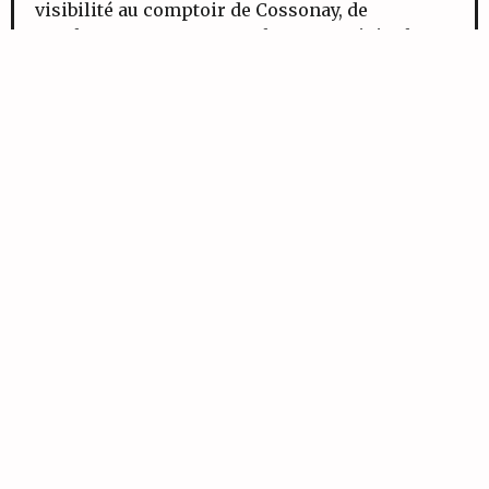
visibilité au comptoir de Cossonay, de
nombreux nouveaux membres ont rejoint les
rangs de l’Association. Ainsi, les adhérents
profitent de nombreux
avantages.
Comme par
exemple, la gratuité du Musée ou des tarifs
préférentiels sur les locations des salles du
Château.