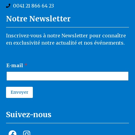
0041 21 866 64 23
Notre Newsletter
Inscrivez-vous à notre Newsletter pour connaître
en exclusivité notre actualité et nos événements.
*
E-mail
*
E
-
m
a
i
Envoyer
l
A
E
l
-
t
m
Suivez-nous
e
a
r
i
n
a
l
t