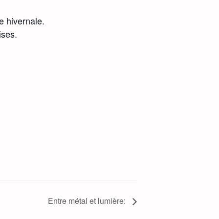
 hivernale.
ises.
Entre métal et lumière: