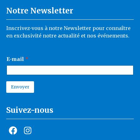
Notre Newsletter
Inscrivez-vous à notre Newsletter pour connaître
en exclusivité notre actualité et nos événements.
E
E-mail
*
-
m
a
i
l
Envoyer
E
A
-
l
m
t
a
Suivez-nous
e
i
r
l
n
a
E
t
-
i
m