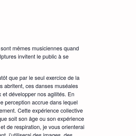
nes sont mêmes musiciennes quand
tures invitent le public à se
utôt que par le seul exercice de la
ils abritent, ces danses muséales
x et développer nos agilités. En
de perception accrue dans lequel
rement. Cette expérience collective
 que soit son âge ou son expérience
t de respiration, je vous orienterai
t, j’utiliserai des images, des