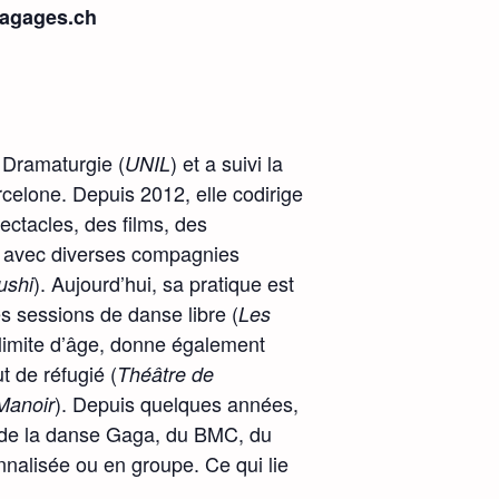
agages.ch
 Dramaturgie (
) et a suivi la
UNIL
celone. Depuis 2012, elle codirige
pectacles, des films, des
e avec diverses compagnies
). Aujourd’hui, sa pratique est
ushi
es sessions de danse libre (
Les
 limite d’âge, donne également
t de réfugié (
Théâtre de
). Depuis quelques années,
Manoir
 de la danse Gaga, du BMC, du
nalisée ou en groupe. Ce qui lie