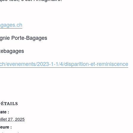
agages.ch
gnie Porte-Bagages
tebagages
e.ch/evenements/2023-1-1/4/disparition-et-reminiscence
DÉTAILS
ate :
uillet 27, 2025
eure :