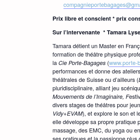
compagnieportebagages@gma
Prix libre et conscient * prix co
Sur l’intervenante * Tamara Lys
Tamara détient un Master en França
formation de théâtre physique prof
la
(
www.porte-
Cie Porte-Bagages
performances et donne des atelier
théâtrales de Suisse ou d’ailleurs (
pluridisciplinaire, alliant jeu scén
esti
Mouvements de l’Imaginaire, F
divers stages de théâtres pour jeun
), et explore le son e
Vidy+EVAM
elle développe sa propre pratique
massage, des EMC, du yoga ou encor
ses pratiques et la passionne plus q