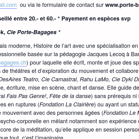
il.com
ou via le formulaire de contact sur
www.porte-b
nseillé entre 20.- et 60.- * Payement en espèces svp
ek,
Cie Porte-Bagages *
is moderne, Histoire de l’art avec une spécialisation en
essionnelle basée sur la pédagogie Jacques Lecoq à Bar
bagages.ch
) pour laquelle elle écrit, monte et joue des s
s de théâtres et d’exploration du mouvement et collabor
DesAires Teatro, Cie Camastral, Rahu LaMo, Cie Dyki D
ique, écriture, mise en scène, chant et danse. Elle guide d
val
,
) sans prérequis ni
Fais Pas Genre!
Fête de la danse
es en ruptures (
) ou ayant un statu
Fondation La Clairière
t le mouvement avec des personnes âgées (
Fondation Le 
 psycho-corporelle en mêlant notamment son expérience
e de la méditation, qu’elle applique en session person
ue tout, c’est l’imaginaire.