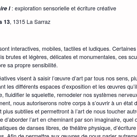
: exploration sensorielle et écriture créative
ire I
, 1315 La Sarraz
s 13
nt interactives, mobiles, tactiles et ludiques. Certai
is brutes et légères, délicates et monumentales, ces sculp
ore sa propre sensibilité.
atives visent à saisir l’œuvre d’art par tous nos sens, pl
tant les différents espaces d’exposition et les œuvres qu’
e, fluidifier le squelette, remodeler nos systèmes nerveu
nt, nous autoriserons notre corps à s’ouvrir à un état 
t plus subtiles et permettront à l’art de nous toucher aut
e d’aborder l’art en cheminant par son imaginaire, quel
iques de danses libres, de théâtre physique, d’écriture e
us. Afin de permettre aux œuvres de nous parler autremen