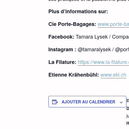
Plus d’informations sur:
www.porte-b
Cie Porte-Bagages:
Tamara Lysek / Compa
Facebook:
@tamaralysek / @por
Instagram :
https://www.la-filatur
La Filature:
www.ekl.ch
Etienne Krähenbühl:
AJOUTER AU CALENDRIER
D
j
H