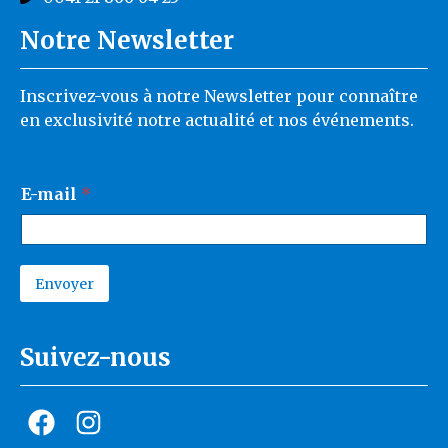
Notre Newsletter
Inscrivez-vous à notre Newsletter pour connaître
en exclusivité notre actualité et nos événements.
*
E-mail
*
E
-
m
a
i
Envoyer
l
A
E
l
-
t
m
Suivez-nous
e
a
r
i
n
a
l
t
i