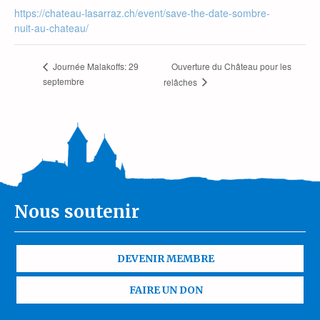
https://chateau-lasarraz.ch/event/save-the-date-sombre-
nuit-au-chateau/
Ouverture du Château pour les
Journée Malakoffs: 29
septembre
relâches
Nous soutenir
DEVENIR MEMBRE
FAIRE UN DON