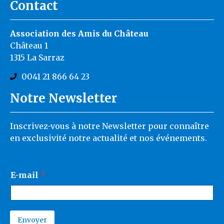
Contact
Association des Amis du Château
Château 1
1315 La Sarraz
0041 21 866 64 23
Notre Newsletter
Inscrivez-vous à notre Newsletter pour connaître
en exclusivité notre actualité et nos événements.
E
E-mail
*
-
m
a
i
l
Envoyer