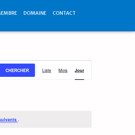
MEMBRE
DOMAINE
CONTACT
Navigation
CHERCHER
Liste
Mois
Jour
de
vues
Évènement
suivants
.