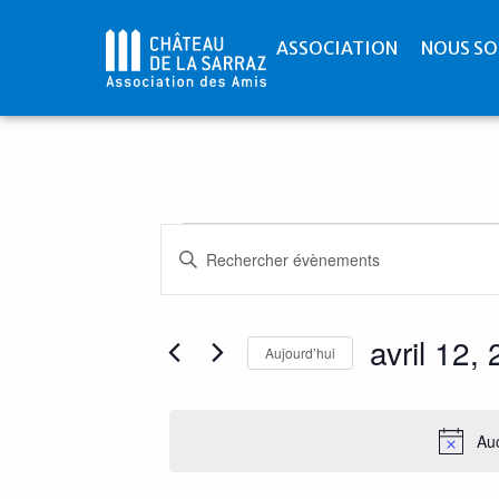
ASSOCIATION
NOUS SO
Recherche
Saisir
mot-
et
clé.
Rechercher
Évènements
navigation
par
avril 12,
mot-
Aujourd’hui
de
clé.
Sélectionnez
une
vues
date.
Auc
Évènements