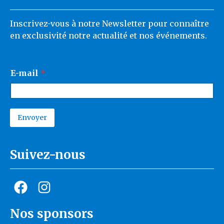
Inscrivez-vous à notre Newsletter pour connaître
en exclusivité notre actualité et nos événements.
*
E-mail
*
E
-
m
a
i
Envoyer
l
A
E
l
-
t
m
Suivez-nous
e
a
r
i
n
a
l
t
i
v
e
Nos sponsors
: