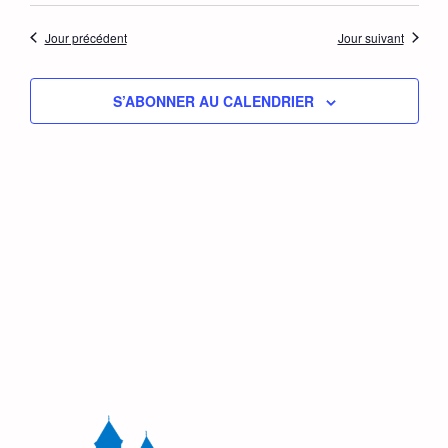
et
une
vue
date.
Jour précédent
Jour suivant
navig
Év
de
S’ABONNER AU CALENDRIER
vues
Évèn