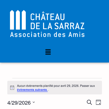
Aucun évènements planifié pour avril 29, 2026. Passer aux
Notice
évènements suivants
.
Nav
Reche
4/29/2026
RECHERC
JOUR
de
Sélectionnez