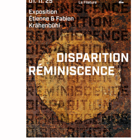
de
vues
Évèn