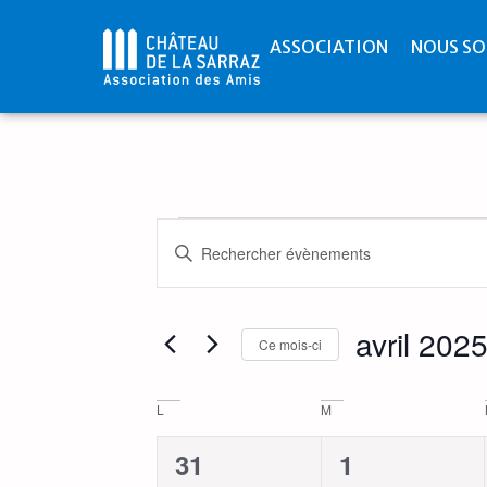
ASSOCIATION
NOUS SO
Recherche
Saisir
mot-
et
clé.
Rechercher
Évènements
navigation
par
avril 202
mot-
Ce mois-ci
de
clé.
Sélectionnez
une
vues
date.
Calendrier
L
M
Évènements
de
0
0
31
1