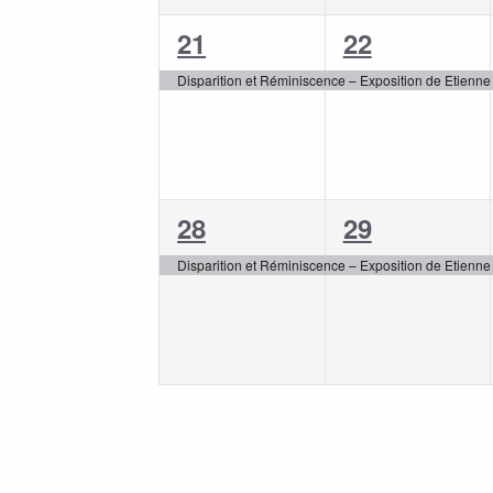
1
1
21
22
évènement,
évènement,
Disparition et Réminiscence – Exposition de Etienn
1
1
28
29
évènement,
évènement,
Disparition et Réminiscence – Exposition de Etienn