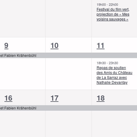
évènement,
évènement,
évènement,
19h00
-
22h00
Festival du film vert,
projection de « Mes
voisins sauvages »
1
1
2
9
10
11
évènement,
évènement,
évènements
e et Fabien Krähenbühl
18h30
-
23h30
Repas de soutien
des Amis du Château
de La Sarraz avec
Nathalie Devantay
1
1
1
16
17
18
évènement,
évènement,
évènement,
e et Fabien Krähenbühl