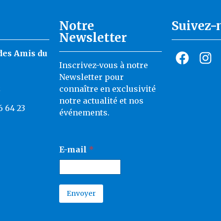
Notre
Suivez-
Newsletter
des Amis du
Inscrivez-vous à notre
Newsletter pour
z
connaître en exclusivité
notre actualité et nos
6 64 23
événements.
E
E-mail
*
-
m
a
i
l
Envoyer
*
A
E
l
-