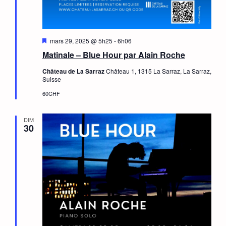
Mis
mars 29, 2025 @ 5h25
-
6h06
en
Matinale – Blue Hour par Alain Roche
avant
Château de La Sarraz
Château 1, 1315 La Sarraz, La Sarraz,
Suisse
60CHF
DIM
30