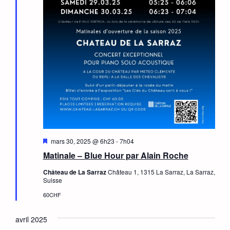
Mis
mars 30, 2025 @ 6h23
-
7h04
en
Matinale – Blue Hour par Alain Roche
avant
Château de La Sarraz
Château 1, 1315 La Sarraz, La Sarraz,
Suisse
60CHF
avril 2025