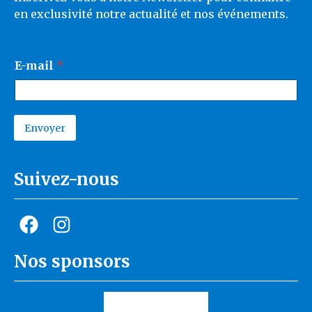
en exclusivité notre actualité et nos événements.
E
E-mail
*
-
m
a
i
l
Envoyer
*
A
E
l
-
t
m
Suivez-nous
e
a
r
i
n
a
l
t
i
v
e
Nos sponsors
: