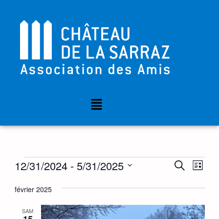
Nav
Reche
12/31/2024
 - 
5/31/2025
RECHERC
LISTE
de
Sélectionnez
et
une
février 2025
vue
date.
navig
Év
SAM
15