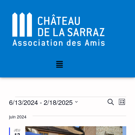
Nav
Reche
6/13/2024
 - 
2/18/2025
RECHERC
LISTE
de
Sélectionnez
et
une
juin 2024
vue
date.
navig
Év
JEU
13