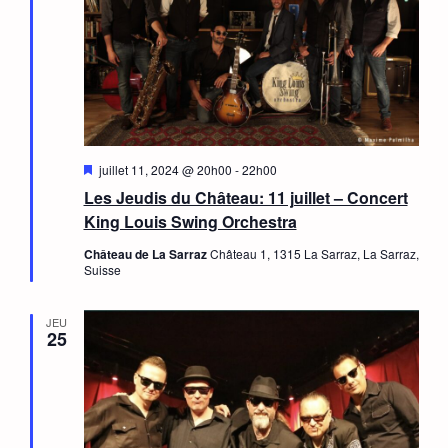
Mis
juillet 11, 2024 @ 20h00
-
22h00
en
Les Jeudis du Château: 11 juillet – Concert
avant
King Louis Swing Orchestra
Château de La Sarraz
Château 1, 1315 La Sarraz, La Sarraz,
Suisse
JEU
25