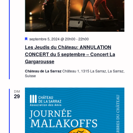
Mis
septembre 5, 2024 @ 20h00
-
22h00
en
Les Jeudis du Château: ANNULATION
avant
CONCERT du 5 septembre – Concert La
Gargarousse
Château de La Sarraz
Château 1, 1315 La Sarraz, La Sarraz,
Suisse
DIM
29