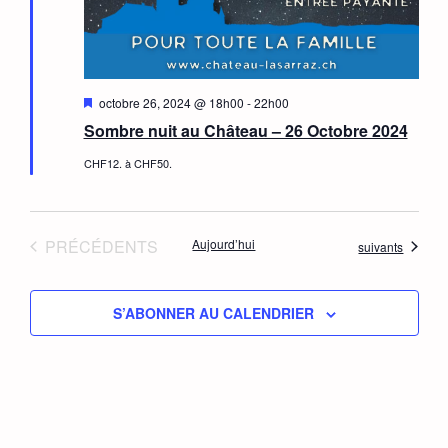
Mis
octobre 26, 2024 @ 18h00
-
22h00
en
Sombre nuit au Château – 26 Octobre 2024
avant
CHF12. à CHF50.
ÉVÈNEMENTS
PRÉCÉDENTS
Aujourd’hui
Évènements
suivants
S’ABONNER AU CALENDRIER