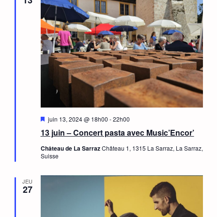
de
vues
Évèn
Mis
juin 13, 2024 @ 18h00
-
22h00
en
13 juin – Concert pasta avec Music’Encor’
avant
Château de La Sarraz
Château 1, 1315 La Sarraz, La Sarraz,
Suisse
JEU
27