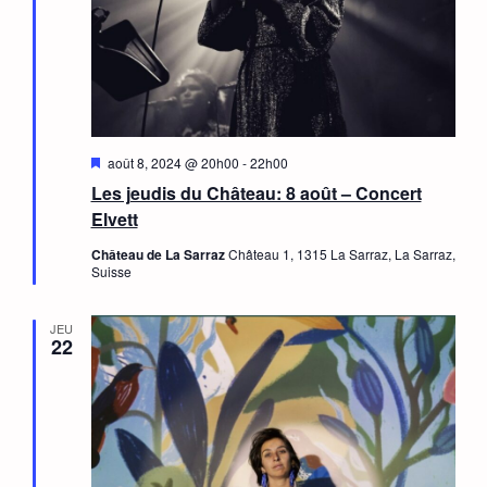
Mis
août 8, 2024 @ 20h00
-
22h00
en
Les jeudis du Château: 8 août – Concert
avant
Elvett
Château de La Sarraz
Château 1, 1315 La Sarraz, La Sarraz,
Suisse
JEU
22