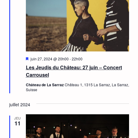
Mis
juin 27, 2024 @ 20h00
-
22h00
en
Les Jeudis du Château: 27 juin – Concert
avant
Carrousel
Château de La Sarraz
Château 1, 1315 La Sarraz, La Sarraz,
Suisse
juillet 2024
JEU
11