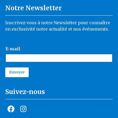
Notre Newsletter
Inscrivez-vous à notre Newsletter pour connaître
en exclusivité notre actualité et nos événements.
*
E-mail
*
E
-
m
a
i
Envoyer
l
A
*
l
t
Suivez-nous
e
r
n
a
t
i
v