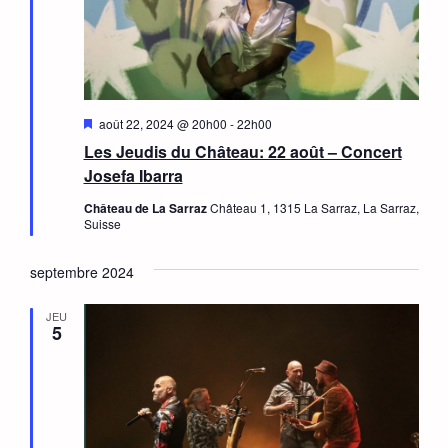
Mis
août 22, 2024 @ 20h00
-
22h00
en
Les Jeudis du Château: 22 août – Concert
avant
Josefa Ibarra
Château de La Sarraz
Château 1, 1315 La Sarraz, La Sarraz,
Suisse
septembre 2024
JEU
5