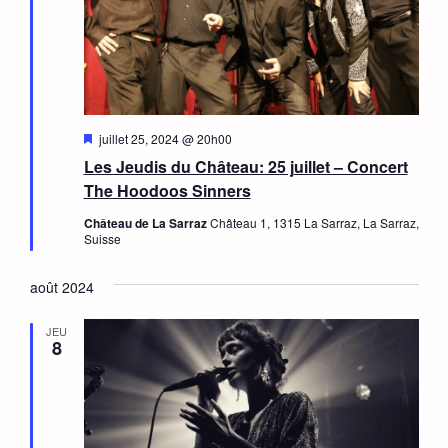
Mis
juillet 25, 2024 @ 20h00
en
Les Jeudis du Château: 25 juillet – Concert
avant
The Hoodoos Sinners
Château de La Sarraz
Château 1, 1315 La Sarraz, La Sarraz,
Suisse
août 2024
JEU
8