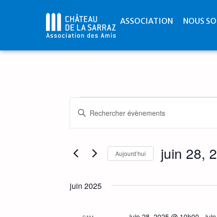
ASSOCIATION
NOUS SO
Recherche
Saisir
mot-
et
clé.
Rechercher
Évènements
navigation
par
juin 28, 
mot-
Aujourd’hui
de
clé.
Sélectionnez
une
vues
date.
juin 2025
Évènements
juin 28, 2025 @ 10h00
-
jui